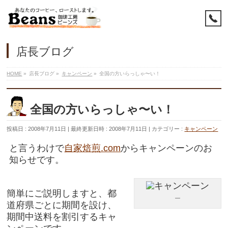
店長ブログ
HOME
»
店長ブログ
»
キャンペーン
»
全国の方いらっしゃ〜い！
全国の方いらっしゃ〜い！
投稿日 : 2008年7月11日
最終更新日時 : 2008年7月11日
カテゴリー :
キャンペーン
と言うわけで
自家焙煎.com
からキャンペーンのお
知らせです。
簡単にご説明しますと、都
ー
道府県ごとに期間を設け、
期間中送料を割引するキャ