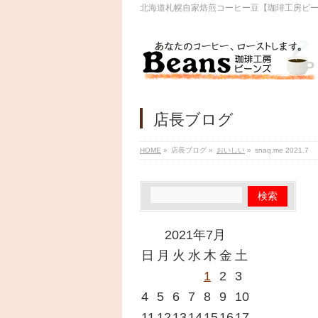
北海道札幌自家焙煎コーヒー豆【珈琲工房ビ
店長ブログ
HOME
»
店長ブログ
»
おいしい
»
snaq.me 2021.7
2021年7月
日
月
火
水
木
金
土
1
2
3
4
5
6
7
8
9
10
11
12
13
14
15
16
17