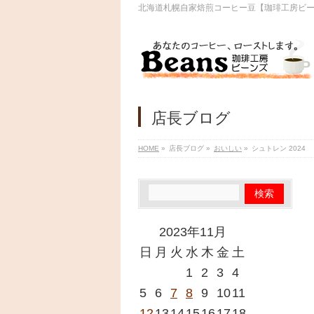
北海道札幌自家焙煎コーヒー豆【珈琲工房ビ
店長ブログ
HOME
»
店長ブログ
»
おいしい
»
シュトレン 2024
2023年11月
日
月
火
水
木
金
土
1
2
3
4
5
6
7
8
9
10
11
12
13
14
15
16
17
18