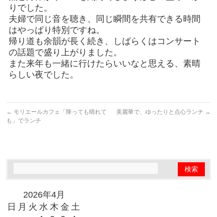
りでした。
夫婦で同じ音を聴き、同じ瞬間を共有できる時間
はやっぱり特別ですね。
帰り道も余韻が長く続き、しばらくはコンサート
の話題で盛り上がりました。
また来年も一緒に行けたらいいなと思える、素晴
らしい夜でした。
←
モリエールカフェ「降っても晴れて
美麗華で、ゆったりと点心ランチ
→
も」でランチ
2026年4月
日
月
火
水
木
金
土