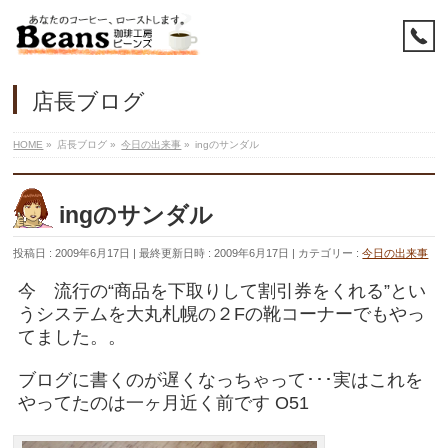
店長ブログ
HOME
»
店長ブログ
»
今日の出来事
»
ingのサンダル
ingのサンダル
投稿日 : 2009年6月17日
最終更新日時 : 2009年6月17日
カテゴリー :
今日の出来事
今 流行の“商品を下取りして割引券をくれる”とい
うシステムを大丸札幌の２Fの靴コーナーでもやっ
てました。。
ブログに書くのが遅くなっちゃって･･･実はこれを
やってたのは一ヶ月近く前です O51