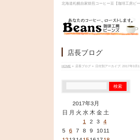
北海道札幌自家焙煎コーヒー豆【珈琲工房ビ
店長ブログ
HOME
»
店長ブログ
»
日付別アーカイブ: 2017年3月1
2017年3月
日
月
火
水
木
金
土
1
2
3
4
5
6
7
8
9
10
11
12
13
14
15
16
17
18