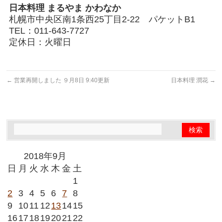
日本料理 まるやま かわなか
札幌市中央区南1条西25丁目2-22 パケットB1
TEL：011-643-7727
定休日：火曜日
←
営業再開しました ９月8日 9:40更新
日本料理 潤花
→
2018年9月
日
月
火
水
木
金
土
1
2
3
4
5
6
7
8
9
10
11
12
13
14
15
16
17
18
19
20
21
22