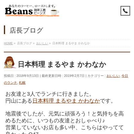
店長ブログ
HOME
»
店長ブログ
»
おいしい
»
日本料理 まるやま かわなか
日本料理 まるやま かわなか
投稿日 : 2018年9月13日
最終更新日時 : 2019年2月7日
カテゴリー :
おいしい
,
今日
のランチ
,
札幌
お友達と3人でランチに行きました。
円山にある
日本料理 まるやま かわなか
です。
地震後でしたが、元気に頑張ろう！と気持ちを高
めるために、いつもの友達とおしゃべり♪
営業していないお店も多い中、こちらはやってて