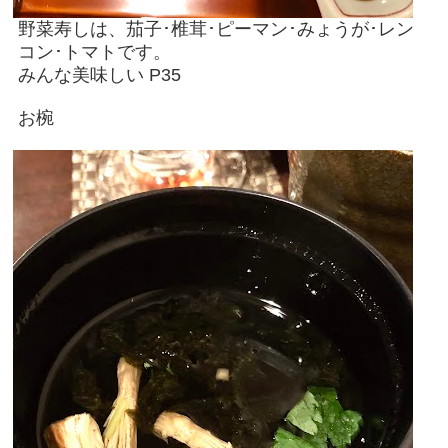
野菜寿しは、茄子･椎茸･ピーマン･みょうが･レン
コン･トマトです。
みんな美味しい P35
お椀