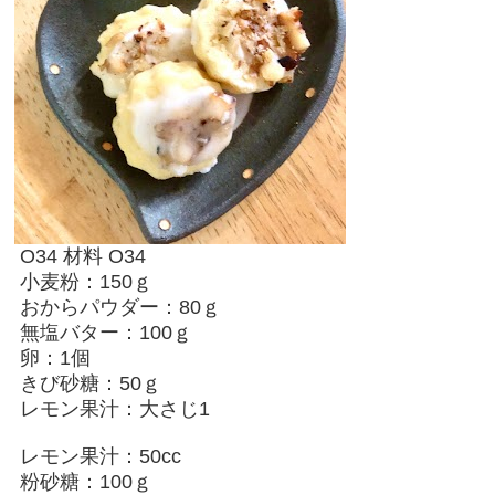
O34 材料 O34
小麦粉：150ｇ
おからパウダー：80ｇ
無塩バター：100ｇ
卵：1個
きび砂糖：50ｇ
レモン果汁：大さじ1
レモン果汁：50cc
粉砂糖：100ｇ