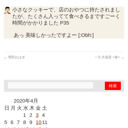
小さなクッキーで、店のおやつに持たされまし
たが、たくさん入ってて食べきるまですごーく
時間がかかりました P35
あっ 美味しかったですよー [:Obh:]
←
増田おはぎ
一久大福堂 =春=
→
2020年4月
日
月
火
水
木
金
土
1
2
3
4
5
6
7
8
9
10
11