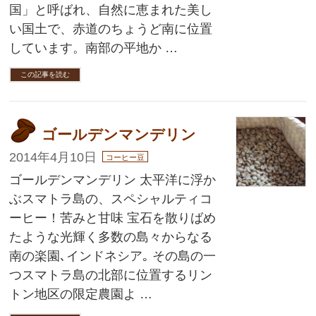
国」と呼ばれ、自然に恵まれた美し
い国土で、赤道のちょうど南に位置
しています。南部の平地か …
この記事を読む
ゴールデンマンデリン
2014年4月10日
コーヒー豆
ゴールデンマンデリン 太平洋に浮か
ぶスマトラ島の、スペシャルティコ
ーヒー！苦みと甘味 宝石を散りばめ
たような光輝く多数の島々からなる
南の楽園､インドネシア｡ その島の一
つスマトラ島の北部に位置するリン
トン地区の限定農園よ …