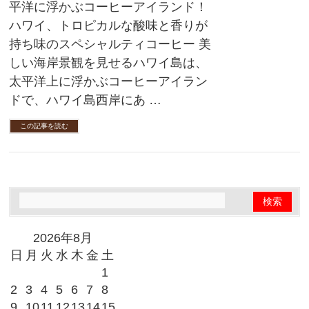
平洋に浮かぶコーヒーアイランド！
ハワイ、トロピカルな酸味と香りが
持ち味のスペシャルティコーヒー 美
しい海岸景観を見せるハワイ島は、
太平洋上に浮かぶコーヒーアイラン
ドで、ハワイ島西岸にあ …
この記事を読む
2026年8月
日
月
火
水
木
金
土
1
2
3
4
5
6
7
8
9
10
11
12
13
14
15