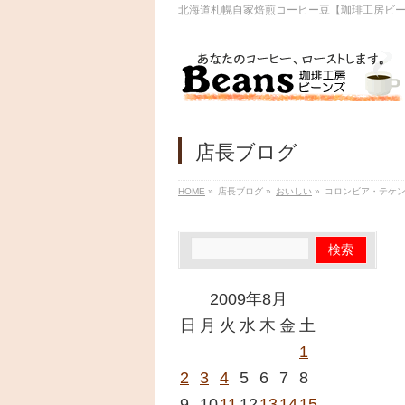
北海道札幌自家焙煎コーヒー豆【珈琲工房ビ
店長ブログ
HOME
»
店長ブログ
»
おいしい
»
コロンビア・テケ
2009年8月
日
月
火
水
木
金
土
1
2
3
4
5
6
7
8
9
10
11
12
13
14
15