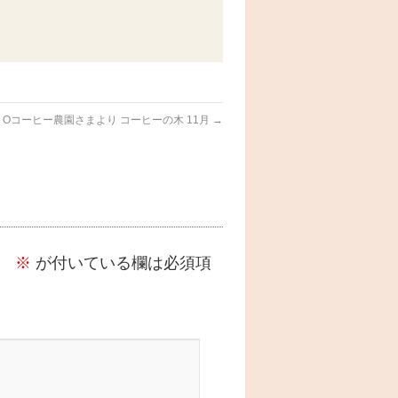
 Oコーヒー農園さまより コーヒーの木 11月
→
。
※
が付いている欄は必須項