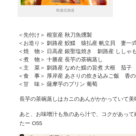
秋遊北海道
＜先付け＞ 根室産 秋刀魚燻製
＜お造り＞ 釧路産 鮫鰈 猿払産 帆立貝 妻一
＜焼 物＞ 日高産 銀聖塩焼き 釧路産 ししゃ
＜煮 物＞ 十勝産 長芋の茶碗蒸し
＜主 菜＞ 釧路産 なめた鰈の旨煮 大根 茄子
＜食 事＞ 厚岸産 あさりの炊き込みご飯 香
＜甘 味＞ 薩摩芋のプリン 葡萄
長芋の茶碗蒸しはカニのあんがかかっていて美
あと、お味噌汁も魚のあら汁で、コクがあって
たー O55