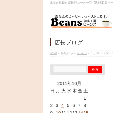
北海道札幌自家焙煎コーヒー豆【珈琲工房ビ
店長ブログ
HOME
»
店長ブログ
»
おいしい
»
スカイレストラン
2011年10月
日
月
火
水
木
金
土
1
2
3
4
5
6
7
8
9
10
11
12
13
14
15