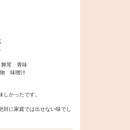
式
も
 舞茸 青味
の物 味噌汁
味しかったです。
絶対に家庭では出せない味でし