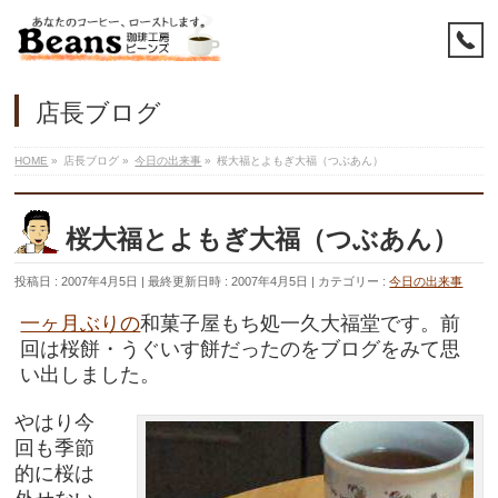
店長ブログ
HOME
»
店長ブログ
»
今日の出来事
»
桜大福とよもぎ大福（つぶあん）
桜大福とよもぎ大福（つぶあん）
投稿日 : 2007年4月5日
最終更新日時 : 2007年4月5日
カテゴリー :
今日の出来事
一ヶ月ぶりの
和菓子屋もち処一久大福堂です。前
回は桜餅・うぐいす餅だったのをブログをみて思
い出しました。
やはり今
回も季節
的に桜は