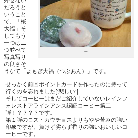
外せない
だろうと
いうこと
で、「桜
大福」そ
してもう
一つは二
つ並べて
ー
写真写り
の良さそ
うなて「よもぎ大福（つぶあん）」です。
せっかく前回ポイントカードを作ったのに持って
行くのを忘れました[:悲しい:]
そしてコーヒーはまだご紹介していないレインフ
ォレストアラインアンス認証コーヒー第二
弾！？？？？です。
第１弾のロス・カウチョスよりもやや苦みの強い
印象ですが、負けず劣らず香りの強いおいしいコ
ーヒーです。