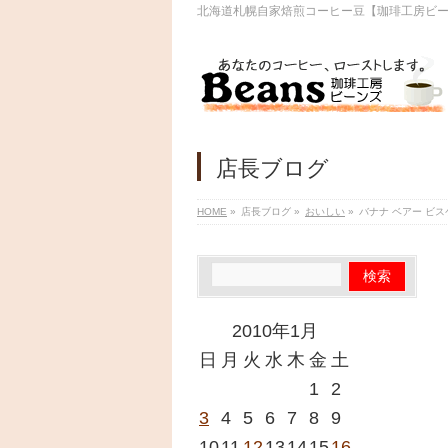
北海道札幌自家焙煎コーヒー豆【珈琲工房ビ
店長ブログ
HOME
»
店長ブログ
»
おいしい
»
バナナ ベアー ビ
2010年1月
日
月
火
水
木
金
土
1
2
3
4
5
6
7
8
9
10
11
12
13
14
15
16