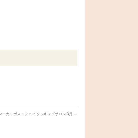
？
マーカスボス・シェフ クッキングサロン 3月
→