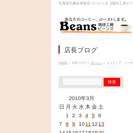
北海道札幌自家焙煎コーヒー豆【珈琲工房ビ
店長ブログ
HOME
»
店長ブログ
»
おいしい
»
オステリア・ジリ
2010年3月
日
月
火
水
木
金
土
1
2
3
4
5
6
7
8
9
10
11
12
13
14
15
16
17
18
19
20