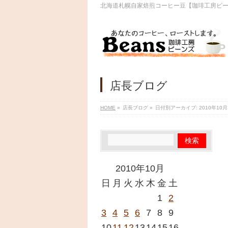
北海道札幌自家焙煎コーヒー豆【珈琲工房ビ
店長ブログ
HOME
»
店長ブログ
»
日付別アーカイブ: 2010年10月
2010年10月
日
月
火
水
木
金
土
1
2
3
4
5
6
7
8
9
10
11
12
13
14
15
16