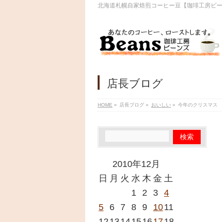
北海道札幌自家焙煎コーヒー豆【珈琲工房ビ
店長ブログ
HOME
»
店長ブログ
»
おいしい
»
今年のクリスマス
2010年12月
日
月
火
水
木
金
土
1
2
3
4
5
6
7
8
9
10
11
12
13
14
15
16
17
18