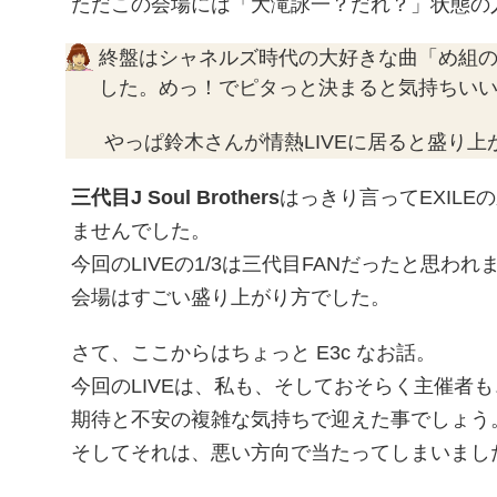
ただこの会場には「大滝詠一？だれ？」状態の
終盤はシャネルズ時代の大好きな曲「め組
した。めっ！でピタっと決まると気持ちいいー 
やっぱ鈴木さんが情熱LIVEに居ると盛り上が
三代目J Soul Brothers
はっきり言ってEXIL
ませんでした。
今回のLIVEの1/3は三代目FANだったと思われ
会場はすごい盛り上がり方でした。
さて、ここからはちょっと E3c なお話。
今回のLIVEは、私も、そしておそらく主催者
期待と不安の複雑な気持ちで迎えた事でしょう
そしてそれは、悪い方向で当たってしまいまし