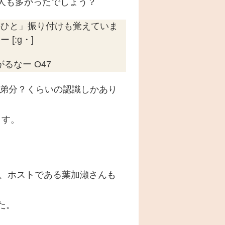
人も多かったでしょう？
のひと」振り付けも覚えていま
[:g・]
るなー O47
Eの弟分？くらいの認識しかあり
ます。
も、ホストである葉加瀬さんも
。
た。