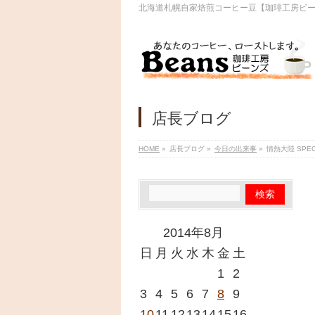
北海道札幌自家焙煎コーヒー豆【珈琲工房ビ
店長ブログ
HOME
»
店長ブログ
»
今日の出来事
»
情熱大陸 SPECIA
2014年8月
日
月
火
水
木
金
土
1
2
3
4
5
6
7
8
9
10
11
12
13
14
15
16