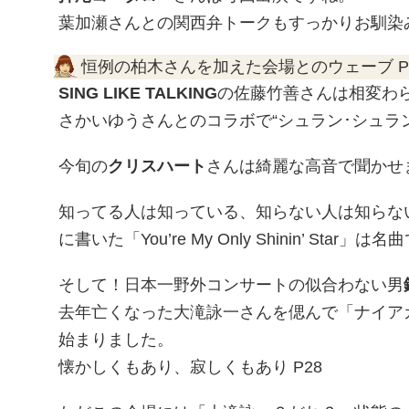
葉加瀬さんとの関西弁トークもすっかりお馴染
恒例の柏木さんを加えた会場とのウェーブ P
SING LIKE TALKING
の佐藤竹善さんは相変わ
さかいゆうさんとのコラボで“シュラン･シュラ
今旬の
クリスハート
さんは綺麗な高音で聞かせ
知ってる人は知っている、知らない人は知らな
に書いた「You’re My Only Shinin’ Star」は
そして！日本一野外コンサートの似合わない男
去年亡くなった大滝詠一さんを偲んで「ナイア
始まりました。
懐かしくもあり、寂しくもあり P28