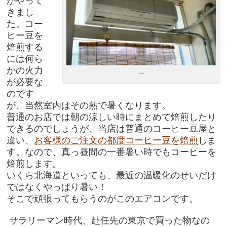
がやって
きまし
た。コー
ヒー豆を
焙煎する
には何ら
かの火力
ー
が必要な
のです
が、当然室内はその熱で暑くなります。
普通のお店では朝の涼しい時にまとめて焙煎したり
できるのでしょうが、当店は普通のコーヒー豆屋と
違い、
お客様のご注文の都度コーヒー豆を焙煎
しま
す。なので、真っ昼間の一番暑い時でもコーヒーを
焙煎します。
いくら北海道といっても、最近の温暖化のせいだけ
ではなくやっぱり暑い！
そこで頑張ってもらうのがこのエアコンです。
サラリーマン時代、赴任先の東京で買った物なの