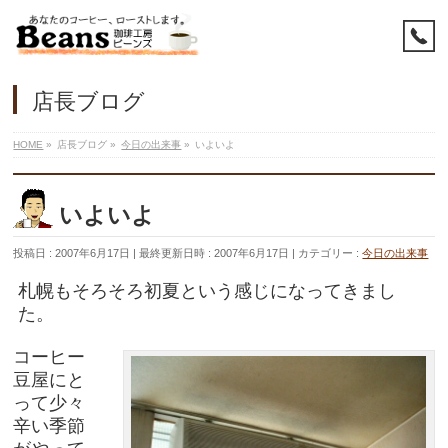
店長ブログ
HOME
»
店長ブログ
»
今日の出来事
»
いよいよ
いよいよ
投稿日 : 2007年6月17日
最終更新日時 : 2007年6月17日
カテゴリー :
今日の出来事
札幌もそろそろ初夏という感じになってきまし
た。
コーヒー
豆屋にと
って少々
辛い季節